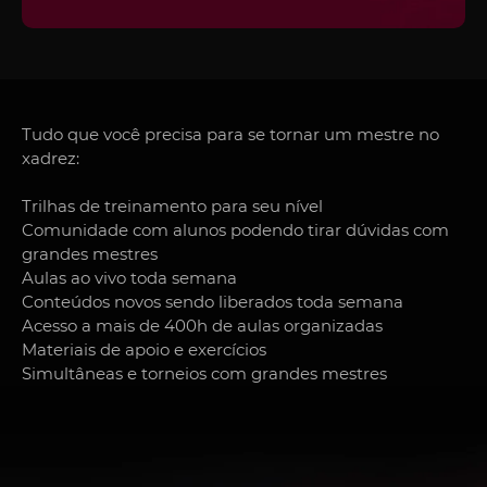
Tudo que você precisa para se tornar um mestre no
xadrez:
ENTRAR PARA LISTA DE ESPERA AGORA!
Trilhas de treinamento para seu nível
Seus dados estão seguros com a gente!
Comunidade com alunos podendo tirar dúvidas com
grandes mestres
Aulas ao vivo toda semana
Conteúdos novos sendo liberados toda semana
Acesso a mais de 400h de aulas organizadas
Materiais de apoio e exercícios
Simultâneas e torneios com grandes mestres