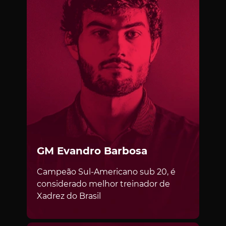
GM Evandro Barbosa
ENTRE NA LISTA DE ESPERA
Campeão Sul-Americano sub 20, é
considerado melhor treinador de
PARA
DESBLOQUEAR UMA OFERTA
Xadrez do Brasil
EXCLUSIVA
CHESSFLIX!